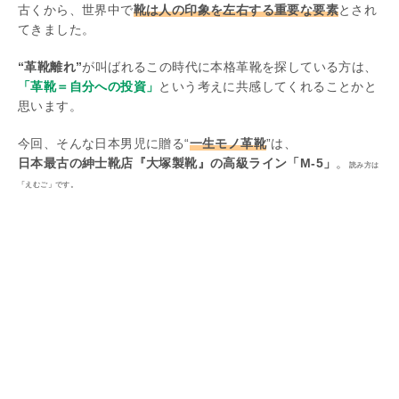
古くから、世界中で
靴は人の印象を左右する重要な要素
とされ
てきました。
“革靴離れ”
が叫ばれるこの時代に本格革靴を探している方は、
「革靴＝自分への投資」
という考えに共感してくれることかと
思います。
今回、そんな日本男児に贈る“
一生モノ革靴
”は、
日本最古の紳士靴店『大塚製靴』の高級ライン「M-5」
。
読み方は
「えむご」です。