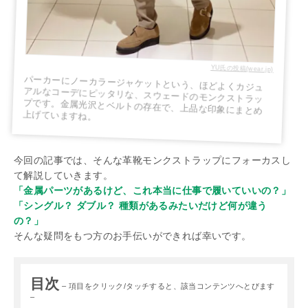
YU氏の投稿(wear.jp)
パーカーにノーカラージャケットという、ほどよくカジュ
アルなコーデにピッタリな、スウェードのモンクストラッ
プです。金属光沢とベルトの存在で、上品な印象にまとめ
上げていますね。
今回の記事では、そんな革靴モンクストラップにフォーカスし
て解説していきます。
「金属パーツがあるけど、これ本当に仕事で履いていいの？」
「シングル？ ダブル？ 種類があるみたいだけど何が違う
の？」
そんな疑問をもつ方のお手伝いができれば幸いです。
目次
– 項目をクリック/タッチすると、該当コンテンツへとびます
–