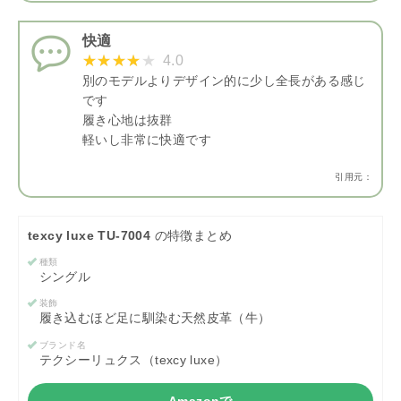
快適
4.0
別のモデルよりデザイン的に少し全長がある感じ
です
履き心地は抜群
軽いし非常に快適です
引用元：
texcy luxe TU-7004
の特徴まとめ
種類
シングル
装飾
履き込むほど足に馴染む天然皮革（牛）
ブランド名
テクシーリュクス（texcy luxe）