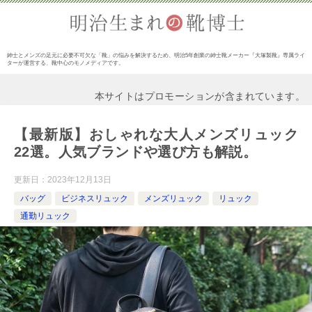
紳士とメンズの足元に必要不可欠な「靴」の悩みを解決するため、明治5年創業の紳士靴メーカー『大塚製靴』専属ライ
ターが運営する、靴中心のモノメディアです。
本サイトはプロモーションが含まれています。
【最新版】おしゃれな大人メンズリュック
22選。人気ブランドや選び方も解説。
更新日：
2023年12月13日
バッグ
ビジネスリュック
メンズリュック
リュック
通勤リュック