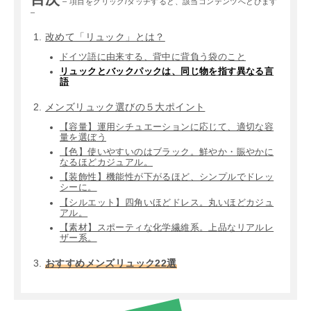
– 項目をクリック/タッチすると、該当コンテンツへとびます
–
改めて「リュック」とは？
ドイツ語に由来する、背中に背負う袋のこと
リュックとバックパックは、同じ物を指す異なる言
語
メンズリュック選びの５大ポイント
【容量】運用シチュエーションに応じて、適切な容
量を選ぼう
【色】使いやすいのはブラック。鮮やか・賑やかに
なるほどカジュアル。
【装飾性】機能性が下がるほど、シンプルでドレッ
シーに。
【シルエット】四角いほどドレス。丸いほどカジュ
アル。
【素材】スポーティな化学繊維系。上品なリアルレ
ザー系。
おすすめメンズリュック22選