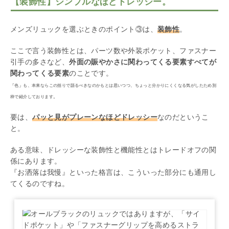
【装飾性】シンプルなほどドレッシー。
メンズリュックを選ぶときのポイント③は、
装飾性
。
ここで言う装飾性とは、パーツ数や外装ポケット、ファスナー
引手の多さなど、
外面の賑やかさに関わってくる要素すべてが
関わってくる要素
のことです。
「色」も、本来ならこの括りで語るべきなのかもとは思いつつ、ちょっと分かりにくくなる気がしたため別
枠で紹介しております。
要は、
パッと見がプレーンなほどドレッシー
なのだというこ
と。
ある意味、ドレッシーな装飾性と機能性とはトレードオフの関
係にあります。
『お洒落は我慢』といった格言は、こういった部分にも通用し
てくるのですね。