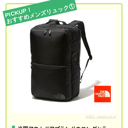
おすすめメンズリュック①
PICKUP！
引用元：rakuten.co.jp