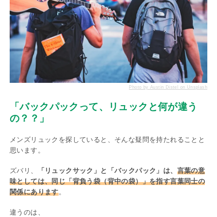
Photo by Austin Distel on Unsplash
「バックパックって、リュックと何が違う
の？？」
メンズリュックを探していると、そんな疑問を持たれることと
思います。
ズバリ、
「リュックサック」と「バックパック」は、
言葉の意
味としては、同じ「背負う袋（背中の袋）」を指す言葉同士の
関係にあります
。
違うのは、