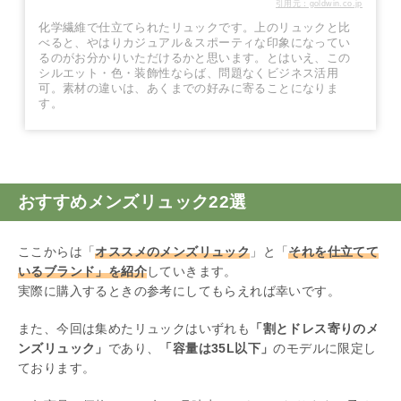
引用元：goldwin.co.jp
化学繊維で仕立てられたリュックです。上のリュックと比
べると、やはりカジュアル＆スポーティな印象になってい
るのがお分かりいただけるかと思います。とはいえ、この
シルエット・色・装飾性ならば、問題なくビジネス活用
可。素材の違いは、あくまでの好みに寄ることになりま
す。
おすすめメンズリュック22選
ここからは「
オススメのメンズリュック
」と「
それを仕立てて
いるブランド」を紹介
していきます。
実際に購入するときの参考にしてもらえれば幸いです。
また、今回は集めたリュックはいずれも
「割とドレス寄りのメ
ンズリュック」
であり、
「容量は35L以下」
のモデルに限定し
ております。