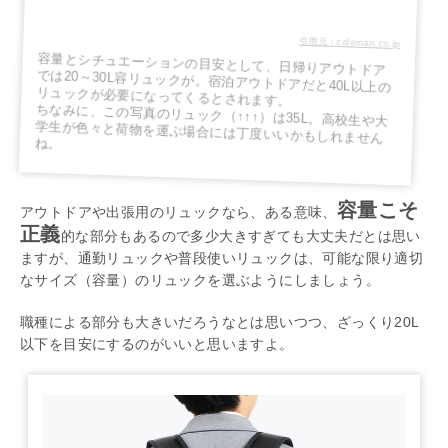
引用元：coleman.co.jp
容量とシチュエーションの目安として、日帰りアウトドア
では20～30L容リュックが。宿泊アウトドアだと40L以上の
リュックが必要になってくるとされます。
ちなみに、この写真のリュック（↑↑↑）は35L。高校生や大
学生が色々と荷物を運ぶ場合には丁度いいかもしれません
ね。
容量こそ
アウトドアや出張用のリュックなら、ある意味、
正義
的な部分もあるので多少大きすぎても大丈夫だとは思い
ますが、通勤リュックや普段使いリュックは、可能な限り適切
なサイズ（容量）のリュックを選ぶようにしましょう。
職種による部分も大きいだろうなとは思いつつ、ざっくり20L
以下を目安にするのがいいと思いますよ。