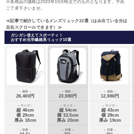
※各商品の価格は2023年10月時点でのものとなります。予め
ご了承下さいませ。
≪記事で紹介しているメンズリュック22選（はみ出ている分は
左右スクロールできます）≫
ガシガシ使えてスポーティ！
おすすめ化学繊維系リュック10選
– 価格 –
– 価格 –
– 価格 –
26,400円
23,980円
12,980円
– サイズ –
– サイズ –
– サイズ –
縦 46cm
縦 54cm
縦 43cm
横 29cm
横 32.5cm
横 29cm
厚み 18cm
厚み 20cm
厚み 19cm
– 容量 –
– 容量 –
– 容量 –