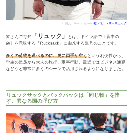
引用元：hushtug.net
モンゴルレザーリュック
「リュック」
皆さんご存知
とは、ドイツ語で〔背中の
袋〕を意味する「Rucksack」に由来する道具のことです。
多くの荷物を運べるのに、更に両手が空く
という利便性から、
学生の遠足から大人の旅行、軍事行動、最近ではビジネス通勤
などなど非常に多くのシーンで活用されるようになりました。
リュックサックとバックパックは「同じ物」を指
す、異なる国の呼び方