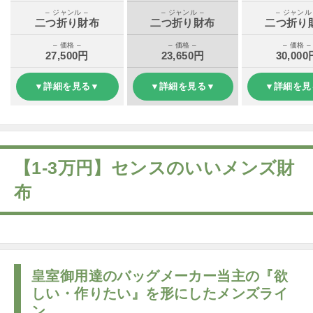
– ジャンル –
– ジャンル –
– ジャンル
二つ折り財布
二つ折り財布
二つ折り
– 価格 –
– 価格 –
– 価格 –
27,500円
23,650円
30,000
▼詳細を見る▼
▼詳細を見る▼
▼詳細を見
【1-3万円】センスのいいメンズ財
布
皇室御用達のバッグメーカー当主の『欲
しい・作りたい』を形にしたメンズライ
ン