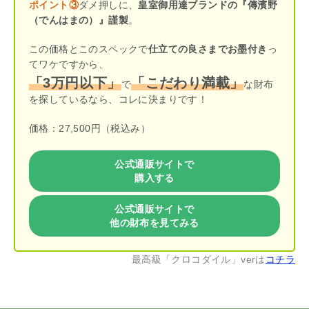
ポイント③
ダメ押しに、
皇室御用達ブランドの『傳濱野
（でんはまの）』謹製
。
この価格とこのスペックで
仕立ての良さまでお墨付き
っ
てワケですから、
「3万円以下」
「こだわり満載」
で
な財布
を探しているなら、コレに決まりです！
価格：27,500円（税込み）
公式通販サイトで
購入する
公式通販サイトで
他の財布を見てみる
最高級「クロコダイル」verは
コチラ