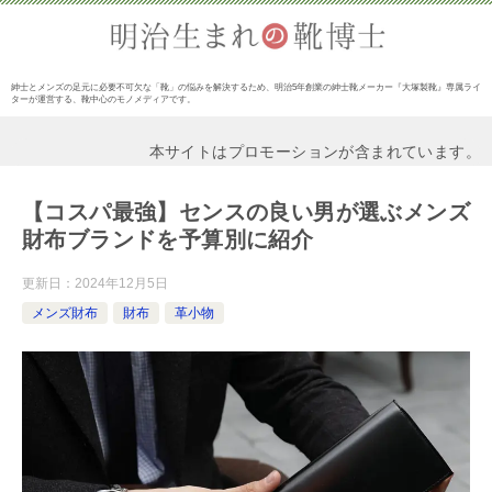
紳士とメンズの足元に必要不可欠な「靴」の悩みを解決するため、明治5年創業の紳士靴メーカー『大塚製靴』専属ライ
ターが運営する、靴中心のモノメディアです。
本サイトはプロモーションが含まれています。
【コスパ最強】センスの良い男が選ぶメンズ
財布ブランドを予算別に紹介
更新日：
2024年12月5日
メンズ財布
財布
革小物