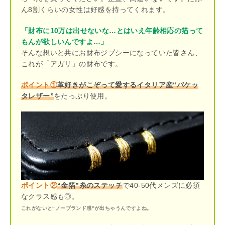
ん8割くらいの女性は好感を持ってくれます。
「財布に10万は出せないな…とはいえ年齢相応の箔って
もんが欲しいんですよ…」
そんな想いと共にお財布ジプシーになっていた皆さん、
これが「アガリ」の財布です。
ポイント①
革好きがこぞって愛するイタリア産“バケッ
タレザー”
をたっぷり使用。
ポイント②
“金箔”糸のステッチ
で40-50代メンズに必須
なクラス感も◎。
これがないと“ノーブランド感”が出ちゃうんですよね。