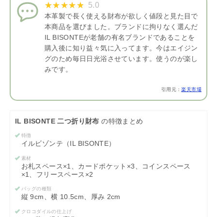
5.0
本革製で長く使える財布が欲しく値段と見た目で
本商品を選びました。ブランドに拘りなく選んだ
IL BISONTEが老舗の有名ブランドであることを
購入後に知り益々気に入ってます。今はエイジン
グのため毎日日光浴させています。使うのが楽し
みです。
引用元：
楽天市場
IL BISONTE 二つ折り財布
の特徴まとめ
特徴
イルビゾンテ（IL BISONTE）
素材
お札スペース×1、カードポケット×3、コインスペース
×1、フリースペース×2
バッグの種類
縦 9cm、横 10.5cm、厚み 2cm
クロコダイルの仕上げ