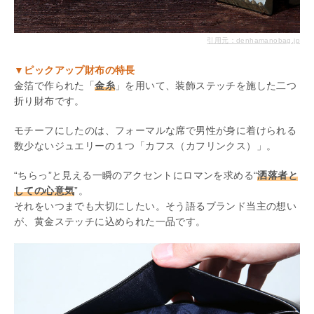
引用元：denhamanobag.jp
▼ピックアップ財布の特長
金箔で作られた「
金糸
」を用いて、装飾ステッチを施した二つ
折り財布です。
モチーフにしたのは、フォーマルな席で男性が身に着けられる
数少ないジュエリーの１つ「カフス（カフリンクス）」。
“ちらっ”と見える一瞬のアクセントにロマンを求める“
洒落者と
しての心意気
”。
それをいつまでも大切にしたい。そう語るブランド当主の想い
が、黄金ステッチに込められた一品です。