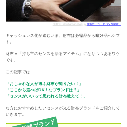
引用元：denhamanobag.jp
傳濱野「コードバン長財布」
キャッシュレス化が進むいま、財布は必需品から嗜好品へシフ
ト。
財布＝「持ち主のセンスを語るアイテム」になりつつあるワケ
です。
この記事では
「おしゃれな人が選ぶ財布が知りたい！」
「ここから選べばOK！なブランドは？」
「センスがいいって思われる財布教えて！」
な方におすすめしたいセンスが光る財布ブランドをご紹介して
いきます。
皇室御用達ブランド