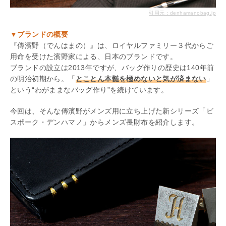
引用元：denhamanobag.jp
▼ブランドの概要
『傳濱野（でんはまの）』は、ロイヤルファミリー３代からご
用命を受けた濱野家による、日本のブランドです。
ブランドの設立は2013年ですが、バッグ作りの歴史は140年前
の明治初期から。「
とことん本髄を極めないと気が済まない
」
という“わがままなバッグ作り”を続けています。
今回は、そんな傳濱野がメンズ用に立ち上げた新シリーズ「ビ
スポーク・デンハマノ」からメンズ長財布を紹介します。