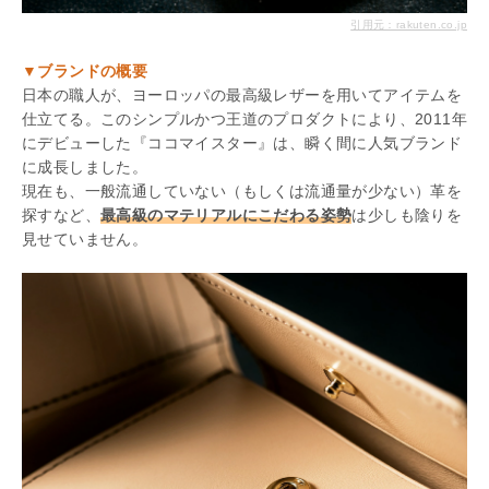
引用元：rakuten.co.jp
▼ブランドの概要
日本の職人が、ヨーロッパの最高級レザーを用いてアイテムを
仕立てる。このシンプルかつ王道のプロダクトにより、2011年
にデビューした『ココマイスター』は、瞬く間に人気ブランド
に成長しました。
現在も、一般流通していない（もしくは流通量が少ない）革を
探すなど、
最高級のマテリアルにこだわる姿勢
は少しも陰りを
見せていません。