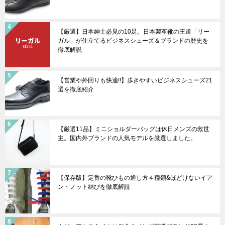
【厳選】日本紳士必見の10足。日本製革靴の王道「リー
ガル」が仕立てるビジネスシューズ＆ブランドの歴史を
徹底解説
【営業や外回りも快適!!】歩きやすいビジネスシューズ21
選を徹底紹介
【厳選11品】ミニショルダーバッグは休日メンズの救世
主。国内外ブランドの人気モデルを厳選しました。
【保存版】定番の靴ひもの通し方４種類&ほどけないイア
ン・ノット結びを徹底解説