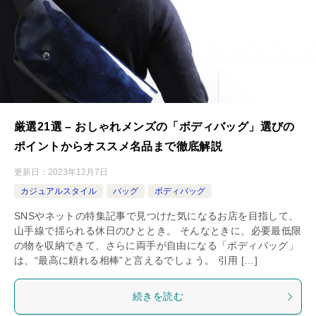
厳選21選 – おしゃれメンズの「ボディバッグ」選びの
ポイントからオススメ名品まで徹底解説
更新日：
2023年12月7日
カジュアルスタイル
バッグ
ボディバッグ
SNSやネットの特集記事で見つけた気になるお店を目指して、
山手線で揺られる休日のひととき。 そんなときに、必要最低限
の物を収納できて、さらに両手が自由になる「ボディバッグ」
は、“最高に頼れる相棒”と言えるでしょう。 引用 […]
続きを読む