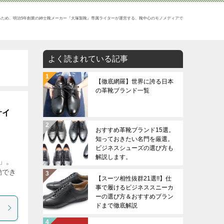
るため、明治5年創業の紳士靴メーカー『大塚製靴』専属ライターが運営する、靴中心のモノメディアで
よく読まれている記事
【徹底網羅】世界に誇る日本
の革靴ブランド一覧
サイ
おすすめ革靴ブランド15選。
知っておきたい名門を厳選。
ビジネスシューズの選び方も
解説します。
ス」。
動でき
【スーツ相性抜群21選!!】仕
事で履けるビジネススニーカ
ーの選び方＆おすすめブラン
ドまで徹底解説