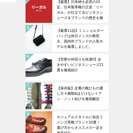
【厳選】日本紳士必見の10
足。日本製革靴の王道「リー
ガル」が仕立てるビジネスシ
ューズ＆ブランドの歴史を徹
底解説
【厳選11品】ミニショルダー
バッグは休日メンズの救世
主。国内外ブランドの人気モ
デルを厳選しました。
【営業や外回りも快適!!】歩
きやすいビジネスシューズ21
選を徹底紹介
【保存版】定番の靴ひもの通
し方４種類&ほどけないイア
ン・ノット結びを徹底解説
カジュアルスタイルに似合う
メンズ革靴ブランド20選！
選び方からオススメの一足を
徹底紹介