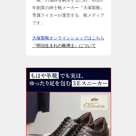
「靴」の悩みを解決するため、明治5
年創業の紳士靴メーカー『大塚製靴』
専属ライターが運営する、靴メディア
です。
大塚製靴オンラインショップはこちら
『明治生まれの靴博士』について