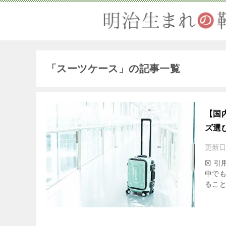
「スーツケース」の記事一覧
【国
ズ選
更新日
☒ 引
中で
ること