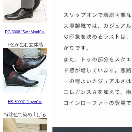
RG-6008 “SwirlMonk”≫
1色が生む立体感
HS-6009C “Layer”≫
特注色で染め上げる