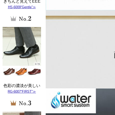
きちんと見えてEEE
HS-6009“Gentle”≫
色彩の濃淡が美しい
RG-6007“FIRST”≫