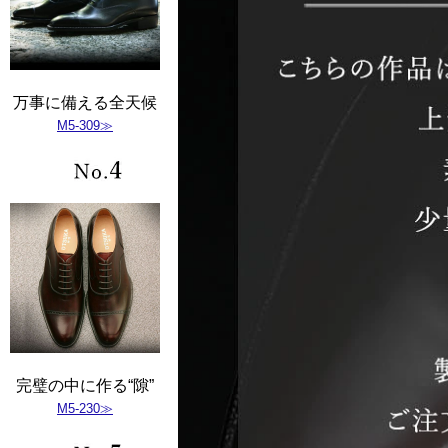
万事に備える全天候
M5-309≫
完璧の中に作る“隙”
M5-230≫