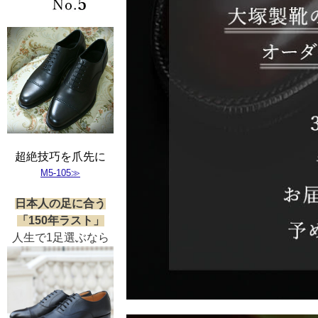
超絶技巧を爪先に
M5-105≫
日本人の足に合う
「150年ラスト」
人生で1足選ぶなら