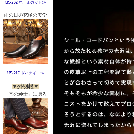
M5-232 ホールカット≫
雨の日の究極の美学
M5-217 ダイナイト≫
▼外羽根▼
「真の紳士」に贈る