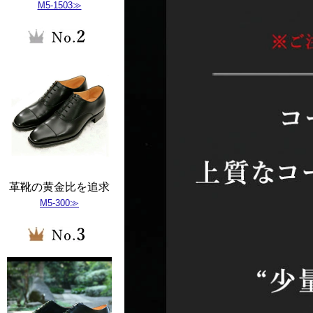
M5-1503≫
革靴の黄金比を追求
M5-300≫