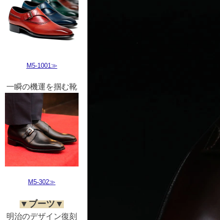
M5-1001≫
一瞬の機運を掴む靴
M5-302≫
▼ブーツ▼
明治のデザイン復刻