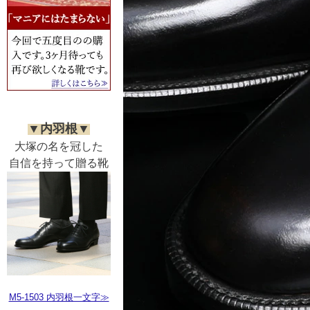
▼内羽根▼
大塚の名を冠した
自信を持って贈る靴
M5-1503 内羽根一文字≫