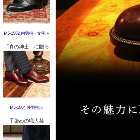
M5-1502 内羽根一文字≫
「真の紳士」に贈る
M5-1504 外羽根≫
手染めの職人芸