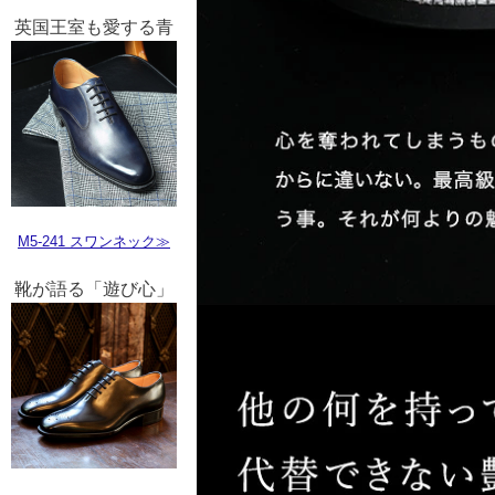
英国王室も愛する青
M5-241 スワンネック≫
靴が語る「遊び心」