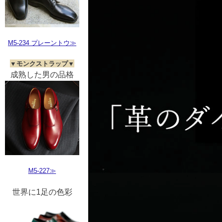
M5-234 プレーントウ≫
▼モンクストラップ▼
成熟した男の品格
M5-227≫
世界に1足の色彩