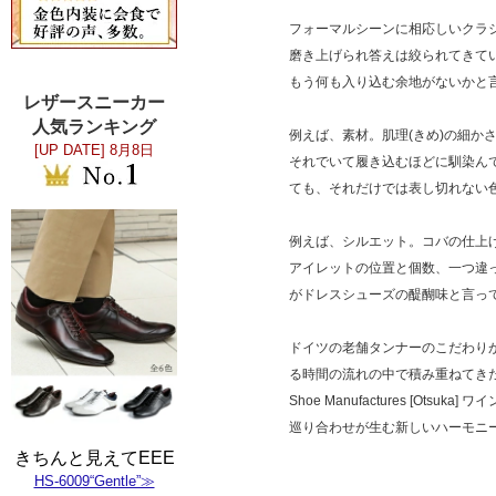
フォーマルシーンに相応しいクラ
磨き上げられ答えは絞られてきて
もう何も入り込む余地がないかと
レザースニーカー
人気ランキング
例えば、素材。肌理(きめ)の細か
[UP DATE]
8月8日
それでいて履き込むほどに馴染ん
ても、それだけでは表し切れない
例えば、シルエット。コバの仕上
アイレットの位置と個数、一つ違
がドレスシューズの醍醐味と言っ
ドイツの老舗タンナーのこだわりが
る時間の流れの中で積み重ねてき
Shoe Manufactures [Ot
巡り合わせが生む新しいハーモニ
きちんと見えてEEE
HS-6009“Gentle”≫