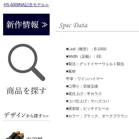
HS-6009NA記念モデル≫
■Last（靴型）：B-1000
■Width（足幅）：EE
■製法：グッドイヤーウェルト製法
■素材
甲革：ワインハイマー
■口周り：切放玉縁
■底仕上げ：半カラス
■コバ仕上げ：ヤハズコバ
■踵形状：ピッチドヒール
■カラー：ブラック、ダークブラウン