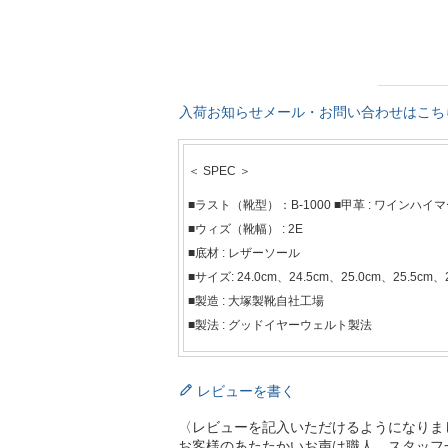
入荷お知らせメール・お問い合わせはこち
＜ SPEC ＞
■ラスト（靴型）：B-1000 ■甲革 : ワインハイ
■ウィズ（靴幅） : 2E
■底材 : レザーソール
■サイズ: 24.0cm、24.5cm、25.0cm、25.5cm、2
■製造 : 大塚製靴自社工場
■製法 : グッドイヤーウェルト製法
レビューを書く
〈レビューを記入いただけるようになりま
お客様のあたたかいお声は職人、スタッフ