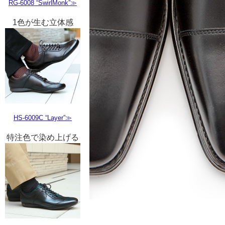
RG-6008 “SwirlMonk”≫
1色が生む立体感
HS-6009C “Layer”≫
特注色で染め上げる