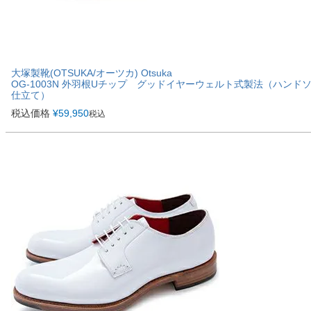
大塚製靴(OTSUKA/オーツカ) Otsuka
OG-1003N 外羽根Uチップ グッドイヤーウェルト式製法（ハンド
仕立て）
税込価格
¥
59,950
税込