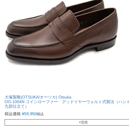
大塚製靴(OTSUKA/オーツカ) Otsuka
OG-1004N コインローファー グッドイヤーウェルト式製法（ハ
九部仕立て）
税込価格
¥
59,950
税込
×完売