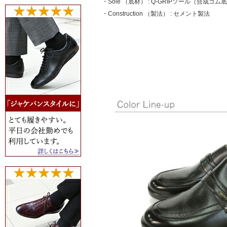
・Sole （底材） : Q-GRIPソール（合成ゴム
・Construction （製法） : セメント製法