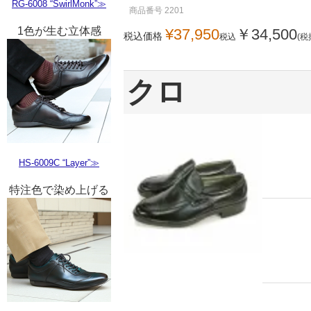
RG-6008 “SwirlMonk”≫
商品番号
2201
1色が生む立体感
¥
37,950
￥
34,500
税込価格
税込
(税
クロ
HS-6009C “Layer”≫
特注色で染め上げる