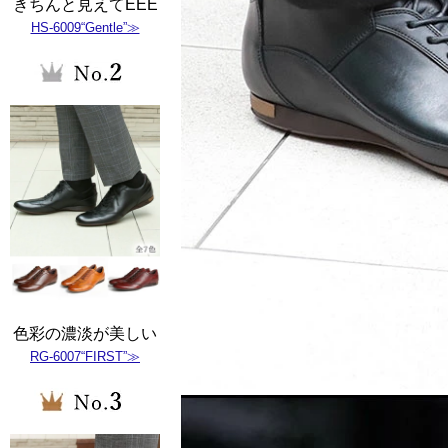
きちんと見えてEEE
HS-6009“Gentle”≫
色彩の濃淡が美しい
RG-6007“FIRST”≫