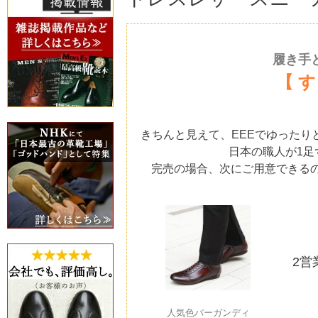
履き手
【 
きちんと見えて、EEEでゆった
日本の職人が1
完売の場合、次にご用意できる
2営
人気色バーガンディ