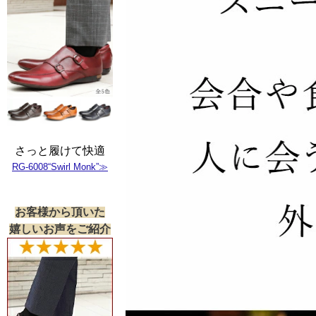
さっと履けて快適
RG-6008“Swirl Monk”≫
お客様から頂いた
嬉しいお声をご紹介