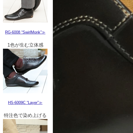
RG-6008 “SwirlMonk”≫
1色が生む立体感
HS-6009C “Layer”≫
特注色で染め上げる