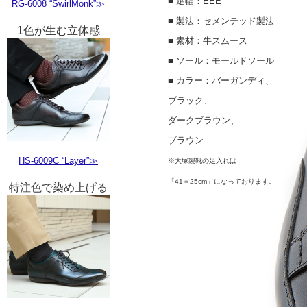
■ 足幅：EEE
RG-6008 “SwirlMonk”≫
■ 製法：セメンテッド製法
1色が生む立体感
■ 素材：牛スムース
■ ソール：モールドソール
■ カラー：バーガンディ、
ブラック、
ダークブラウン、
ブラウン
HS-6009C “Layer”≫
※大塚製靴の足入れは
「41＝25cm」になっております。
特注色で染め上げる