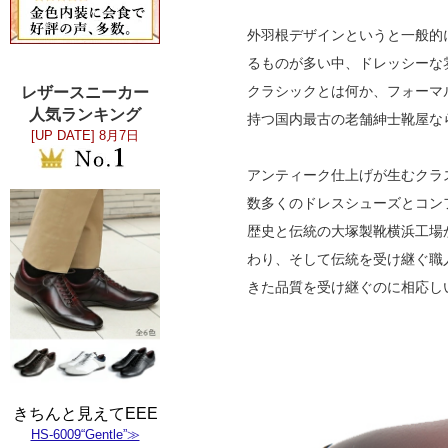
外羽根デザインというと一般的
るものが多い中、ドレッシーな
クラシックとは何か、フォーマ
レザースニーカー
人気ランキング
持つ国内最古の老舗紳士靴屋な
[UP DATE]
8月7日
アンティーク仕上げが生むクラ
数多くのドレスシューズとコン
歴史と伝統の大塚製靴横浜工場
わり、そして伝統を受け継ぐ職
きた品質を受け継ぐのに相応し
きちんと見えてEEE
HS-6009“Gentle”≫