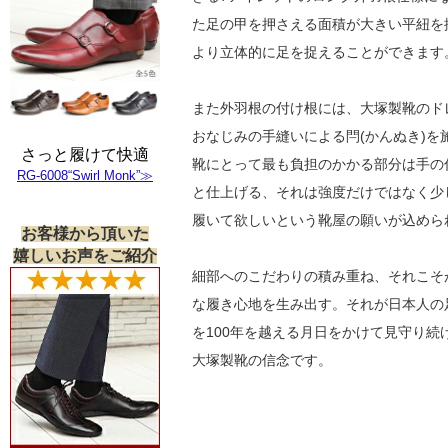
た足の甲を押さえる面積が大きい平紐を
より立体的に足を捉えることができます
また外羽根の付け根には、大塚製靴のド
おなじみの手縫いによる閂(かんぬき)を
さっと履けて快適
靴にとって最も負担のかかる部分は手の
RG-6008“Swirl Monk”≫
と仕上げる、それは強度だけではなく少
履いて欲しいという靴屋の願いが込めら
お客様から頂いた
嬉しいお声をご紹介
細部へのこだわりの積み重ね、それこそ
な履き心地を生み出す。それが日本人の
を100年を越える月日をかけて見守り続
大塚製靴の信念です。