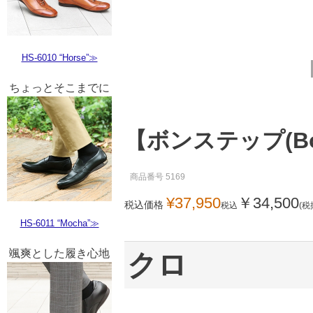
HS-6010 “Horse”≫
ちょっとそこまでに
【ボンステップ(Bon 
商品番号
5169
¥
37,950
￥
34,500
税込価格
税込
(税
HS-6011 “Mocha”≫
颯爽とした履き心地
クロ