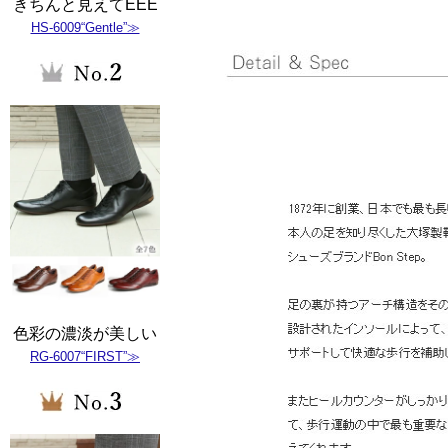
きちんと見えてEEE
HS-6009“Gentle”≫
色彩の濃淡が美しい
RG-6007“FIRST”≫