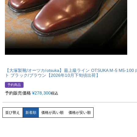
【大塚製靴/オーツカ/otsuka】最上級ライン OTSUKA M-5 M5-1
ト ブラック/ブラウン【2026年10月下旬頃出荷】
予約商品
予約販売価格
¥
278,300
税込
並び替え
新着順
価格が高い順
価格が安い順