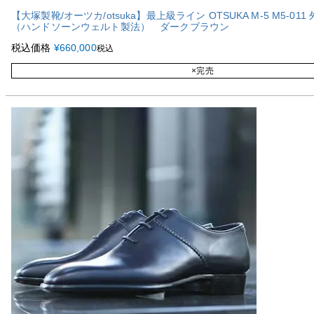
【大塚製靴/オーツカ/otsuka】最上級ライン OTSUKA M-5 M5-01
（ハンドソーンウェルト製法） ダークブラウン
税込価格
¥
660,000
税込
×完売