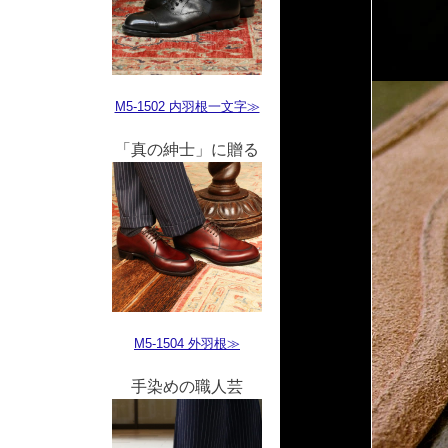
M5-1502 内羽根一文字≫
「真の紳士」に贈る
M5-1504 外羽根≫
手染めの職人芸