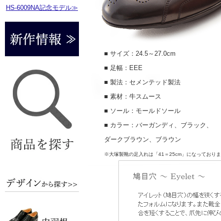
HS-6009NA記念モデル≫
■ サイズ：24.5～27.0cm
■ 足幅：EEE
■ 製法：セメンテッド製法
■ 素材：牛スムース
■ ソール：モールドソール
■ カラー：バーガンディ、ブラック、
ダークブラウン、ブラウン
※大塚製靴の足入れは「41＝25cm」になっており