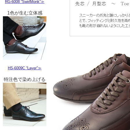
RG-6008 “SwirlMonk”≫
1色が生む立体感
HS-6009C “Layer”≫
特注色で染め上げる