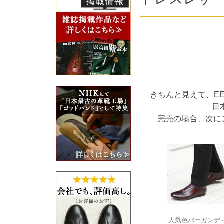
きちんと見えて、E
日
完売の場合、次に
人気色バーガンデ