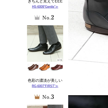
きちんと見えてEEE
HS-6009“Gentle”≫
色彩の濃淡が美しい
RG-6007“FIRST”≫