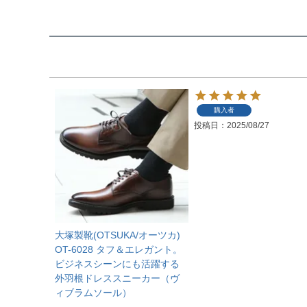
購入者
投稿日
2025/08/27
大塚製靴(OTSUKA/オーツカ)
OT-6028 タフ＆エレガント。
ビジネスシーンにも活躍する
外羽根ドレススニーカー（ヴ
ィブラムソール）