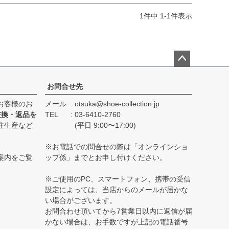
1
件中
1
-
1
件表示
ペー
ジト
お問合せ先
ップ
お客様のお
メール
otsuka@shoe-collection.jp
へ
交換・返品を
TEL
03-6410-2760
注生産など
(平日 9:00〜17:00)
※お電話での問合せの際は「オンラインショ
案内をご覧
ップ係」までとお申し付けください。
※ご使用のPC、スマートフォン、携帯の受信
設定によっては、当店からのメールが届かな
い場合がございます。
お問合わせ頂いてから7営業日以内に返信が届
かない場合は、お手数ですが上記の電話番号