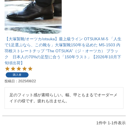
【大塚製靴/オーツカ/otsuka】最上級ライン OTSUKA M-5 「人生
で1足選ぶなら、この靴を」大塚製靴150年を込めた M5-1503 内
羽根ストレートチップ “The OTSUKA”（ジ・オーツカ） ブラッ
ク 日本人の70%の足型に合う「150年ラスト」【2026年10月下
旬頃出荷】
購入者
投稿日
2025/08/22
足のフィット感が素晴らしい。幅、甲ともまるでオーダーメ
イドの様です。疲れも出ません。
1
件中
1
-
1
件表示