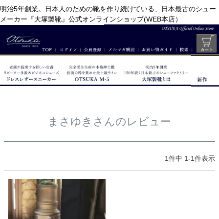
明治5年創業。日本人のための靴を作り続けている、日本最古のシュー
メーカー『大塚製靴』公式オンラインショップ(WEB本店）
まさゆきさんのレビュー
1
件中
1
-
1
件表示