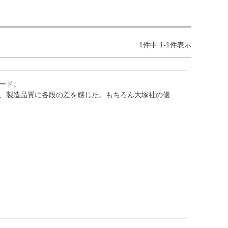
1
件中
1
-
1
件表示
ド。

、製造品質に各段の差を感じた。もちろん大塚社の優