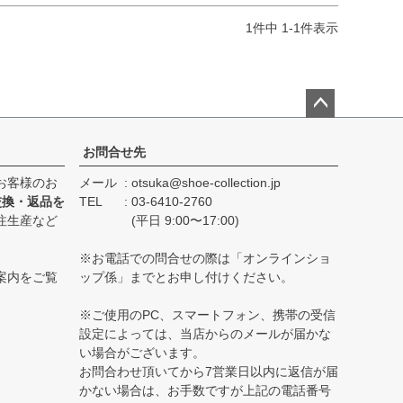
1
件中
1
-
1
件表示
ペー
ジト
お問合せ先
ップ
お客様のお
メール
otsuka@shoe-collection.jp
へ
交換・返品を
TEL
03-6410-2760
注生産など
(平日 9:00〜17:00)
※お電話での問合せの際は「オンラインショ
案内をご覧
ップ係」までとお申し付けください。
※ご使用のPC、スマートフォン、携帯の受信
設定によっては、当店からのメールが届かな
い場合がございます。
お問合わせ頂いてから7営業日以内に返信が届
かない場合は、お手数ですが上記の電話番号