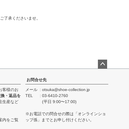
ご了承くださいませ。
ペー
ジト
お問合せ先
ップ
お客様のお
メール
otsuka@shoe-collection.jp
へ
交換・返品を
TEL
03-6410-2760
注生産など
(平日 9:00〜17:00)
※お電話での問合せの際は「オンラインショ
案内をご覧
ップ係」までとお申し付けください。