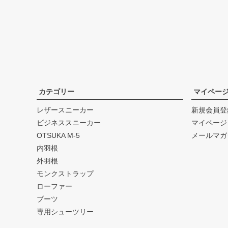
カテゴリー
マイペー
レザースニーカー
新規会員登
ビジネススニーカー
マイページ
OTSUKA M-5
メールマガ
内羽根
外羽根
モンクストラップ
ローファー
ブーツ
専用シューツリー