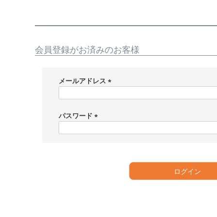
会員登録がお済みのお客様
メールアドレス
(
必
須
パスワード
)
(
必
須
)
ログイン