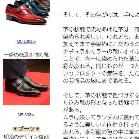
M5-1001≫
一瞬の機運を掴む靴
M5-302≫
▼ブーツ▼
明治のデザイン復刻