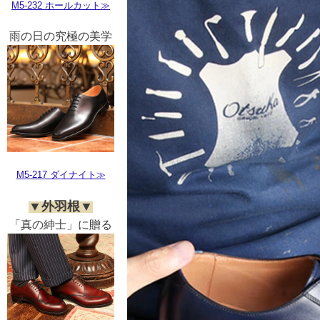
M5-232 ホールカット≫
雨の日の究極の美学
M5-217 ダイナイト≫
▼外羽根▼
「真の紳士」に贈る