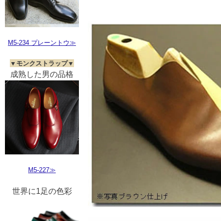
M5-234 プレーントウ≫
▼モンクストラップ▼
成熟した男の品格
M5-227≫
世界に1足の色彩