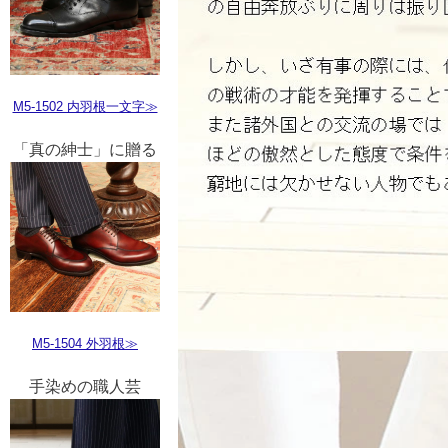
M5-1502 内羽根一文字≫
「真の紳士」に贈る
M5-1504 外羽根≫
手染めの職人芸