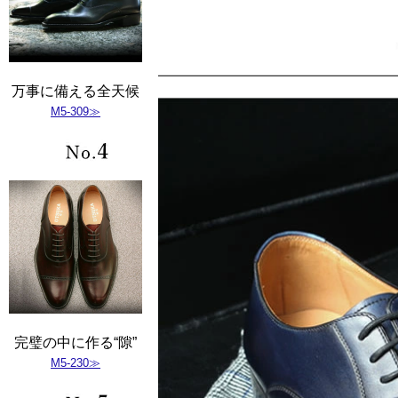
万事に備える全天候
M5-309≫
完璧の中に作る“隙”
M5-230≫