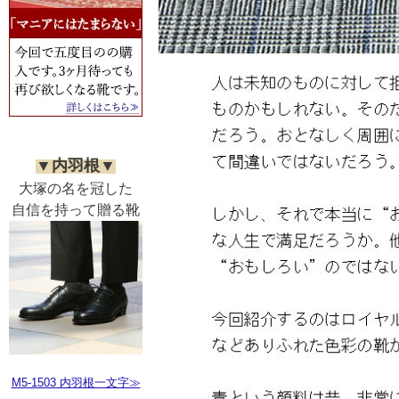
▼内羽根▼
大塚の名を冠した
自信を持って贈る靴
M5-1503 内羽根一文字≫