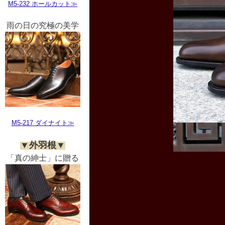
M5-232 ホールカット≫
雨の日の究極の美学
M5-217 ダイナイト≫
▼外羽根▼
「真の紳士」に贈る