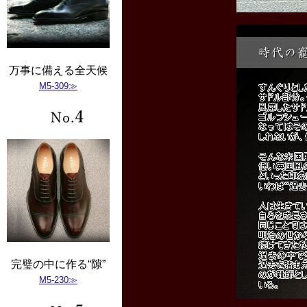
万事に備える全天候
M5-309≫
完璧の中に作る“隙”
M5-230≫