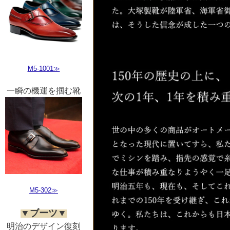
M5-1001≫
一瞬の機運を掴む靴
M5-302≫
▼ブーツ▼
明治のデザイン復刻