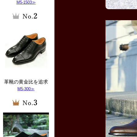
M5-1503≫
革靴の黄金比を追求
M5-300≫