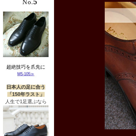
超絶技巧を爪先に
M5-105≫
日本人の足に合う
「150年ラスト」
人生で1足選ぶなら