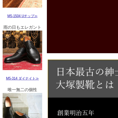
M5-1504 Uチップ≫
雨の日もエレガント
M5-314 ダイナイト≫
唯一無二の個性