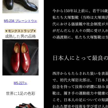
M5-234 プレーントウ≫
▼モンクストラップ▼
成熟した男の品格
M5-227≫
世界に1足の色彩