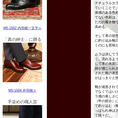
M5-1502 内羽根一文字≫
「真の紳士」に贈る
M5-1504 外羽根≫
手染めの職人芸