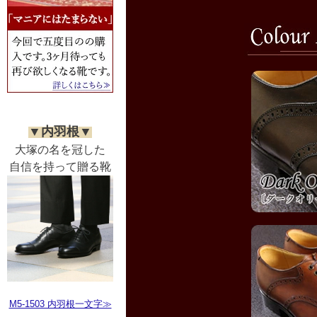
▼内羽根▼
大塚の名を冠した
自信を持って贈る靴
M5-1503 内羽根一文字≫