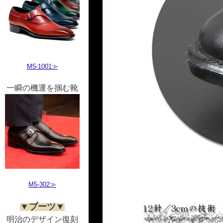
M5-1001≫
一瞬の機運を掴む靴
M5-302≫
▼ブーツ▼
明治のデザイン復刻