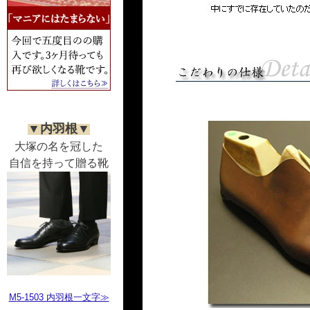
▼内羽根▼
大塚の名を冠した
自信を持って贈る靴
M5-1503 内羽根一文字≫