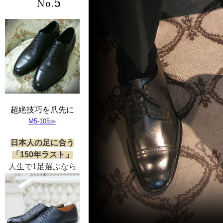
超絶技巧を爪先に
M5-105≫
日本人の足に合う
「150年ラスト」
人生で1足選ぶなら