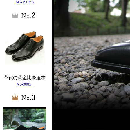
M5-1503≫
革靴の黄金比を追求
M5-300≫