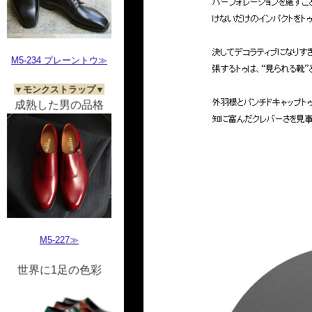
M5-234 プレーントウ≫
▼モンクストラップ▼
成熟した男の品格
M5-227≫
世界に1足の色彩