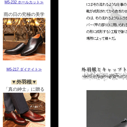
M5-232 ホールカット≫
雨の日の究極の美学
M5-217 ダイナイト≫
▼外羽根▼
「真の紳士」に贈る