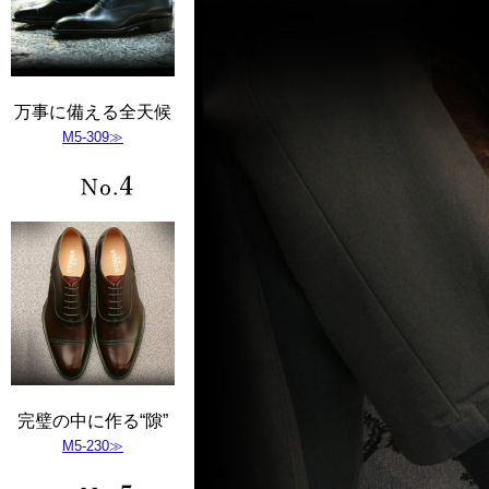
万事に備える全天候
M5-309≫
完璧の中に作る“隙”
M5-230≫