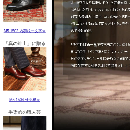
M5-1502 内羽根一文字≫
「真の紳士」に贈る
M5-1504 外羽根≫
手染めの職人芸