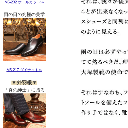
M5-232 ホールカット≫
雨の日の究極の美学
M5-217 ダイナイト≫
▼外羽根▼
「真の紳士」に贈る