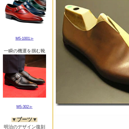
M5-1001≫
一瞬の機運を掴む靴
M5-302≫
▼ブーツ▼
明治のデザイン復刻