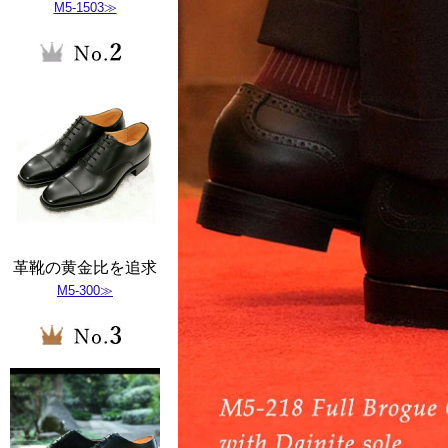
M5-1503≫
革靴の黄金比を追求
M5-300≫