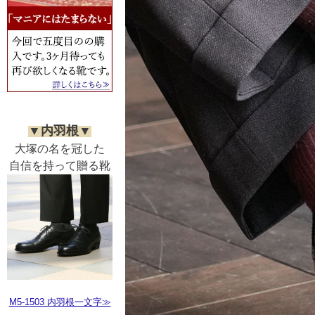
▼内羽根▼
大塚の名を冠した
自信を持って贈る靴
M5-1503 内羽根一文字≫