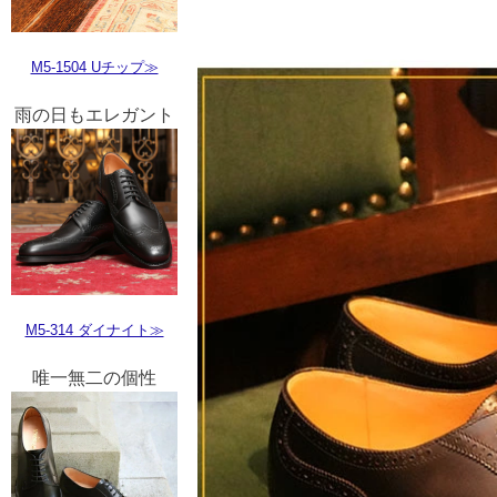
M5-1504 Uチップ≫
雨の日もエレガント
M5-314 ダイナイト≫
唯一無二の個性