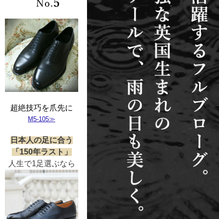
超絶技巧を爪先に
M5-105≫
日本人の足に合う
「150年ラスト」
人生で1足選ぶなら