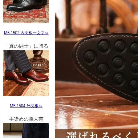
M5-1502 内羽根一文字≫
「真の紳士」に贈る
M5-1504 外羽根≫
手染めの職人芸