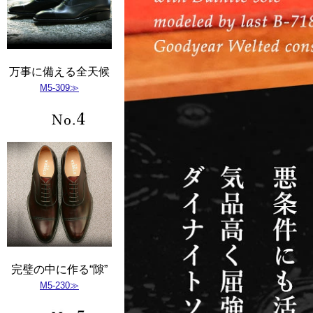
万事に備える全天候
M5-309≫
完璧の中に作る“隙”
M5-230≫