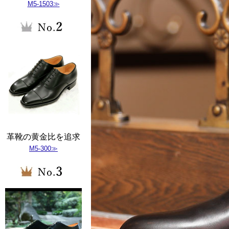
M5-1503≫
革靴の黄金比を追求
M5-300≫