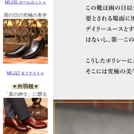
M5-232 ホールカット≫
雨の日の究極の美学
M5-217 ダイナイト≫
▼外羽根▼
「真の紳士」に贈る