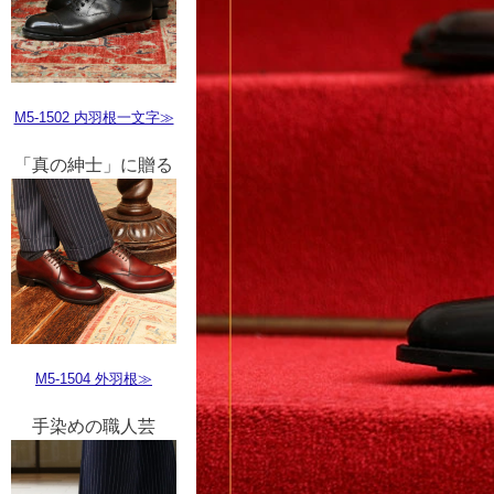
M5-1502 内羽根一文字≫
「真の紳士」に贈る
M5-1504 外羽根≫
手染めの職人芸