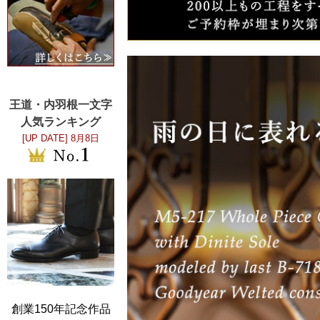
王道・内羽根一文字
人気ランキング
[UP DATE]
8月8日
創業150年記念作品