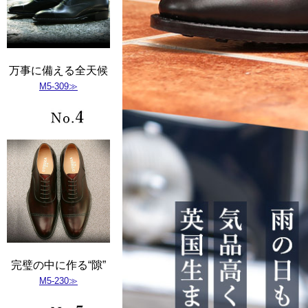
万事に備える全天候
M5-309≫
完璧の中に作る“隙”
M5-230≫