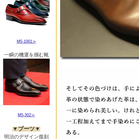
M5-1001≫
一瞬の機運を掴む靴
M5-302≫
▼ブーツ▼
明治のデザイン復刻