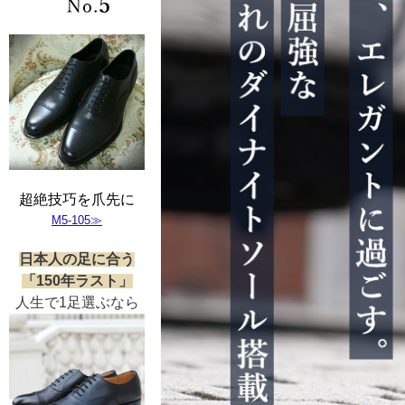
超絶技巧を爪先に
M5-105≫
日本人の足に合う
「150年ラスト」
人生で1足選ぶなら