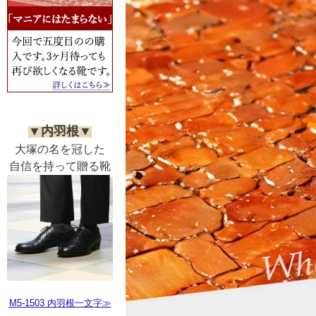
▼内羽根▼
大塚の名を冠した
自信を持って贈る靴
M5-1503 内羽根一文字≫