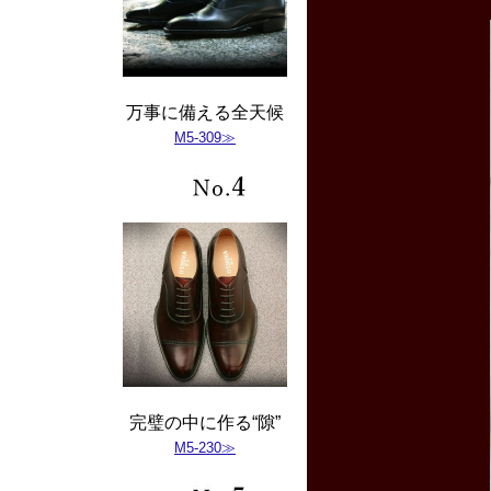
万事に備える全天候
M5-309≫
完璧の中に作る“隙”
M5-230≫