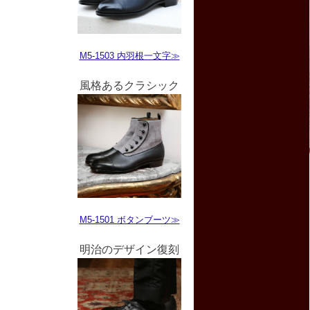
M5-1503 内羽根一文字≫
風格あるクラシック
M5-1501 ボタンブーツ≫
明治のデザイン復刻