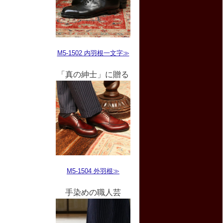
M5-1502 内羽根一文字≫
「真の紳士」に贈る
M5-1504 外羽根≫
手染めの職人芸